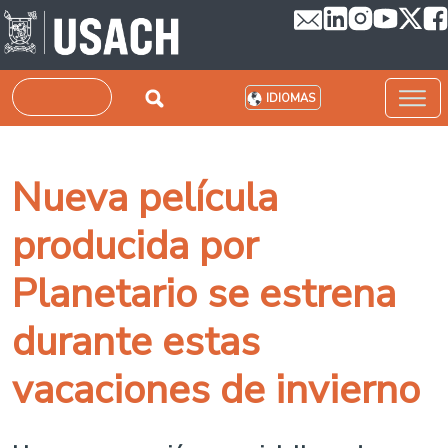
Pasar al contenido principal
Buscar
IDIOMAS
Nueva película
producida por
Planetario se estrena
durante estas
vacaciones de invierno