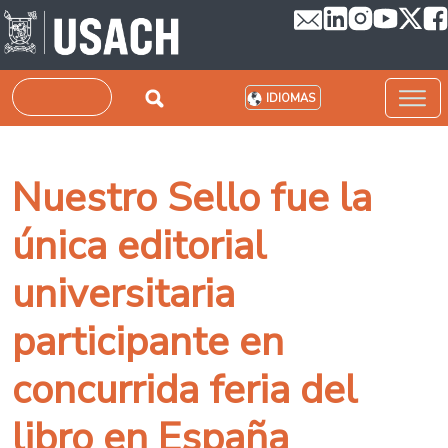
Pasar al contenido principal
Buscar
IDIOMAS
Nuestro Sello fue la
única editorial
universitaria
participante en
concurrida feria del
libro en España