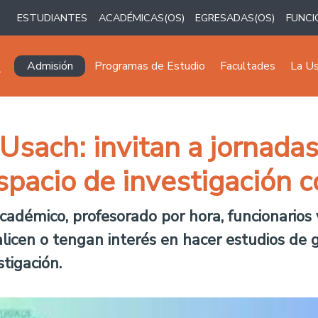
ESTUDIANTES
ACADÉMICAS(OS)
EGRESADAS(OS)
FUNCI
Navegación principal
Admisión
Programas de Estudio
Facultades
La U
Usach: invitan a jornada
spacio de investigación c
académico, profesorado por hora, funcionarios
icen o tengan interés en hacer estudios de g
tigación.