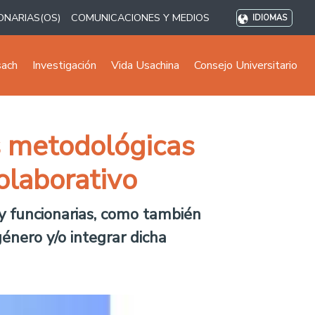
ONARIAS(OS)
COMUNICACIONES Y MEDIOS
IDIOMAS
sach
Investigación
Vida Usachina
Consejo Universitario
s metodológicas
olaborativo
 y funcionarias, como también
énero y/o integrar dicha