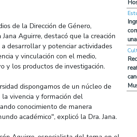
Hos
Est
Ing
ios de la Dirección de Género,
com
 Jana Aguirre, destacó que la creación
una
a desarrollar y potenciar actividades
Cul
encia y vinculación con el medio,
Rec
ivo y los productos de investigación.
rea
can
Mus
rsidad dispongamos de un núcleo de
la vivencia y formación del
rjando conocimiento de manera
mundo académico", explicó la Dra. Jana.
ón Aguirre, especialista del tema en el