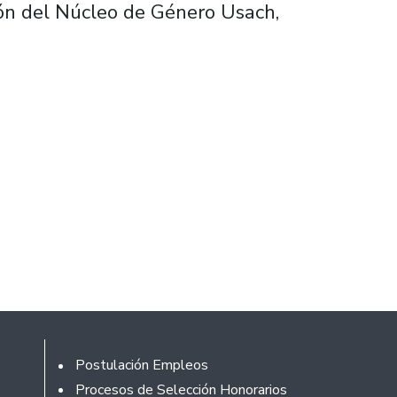
ión del Núcleo de Género Usach,
Footer
Postulación Empleos
Procesos de Selección Honorarios