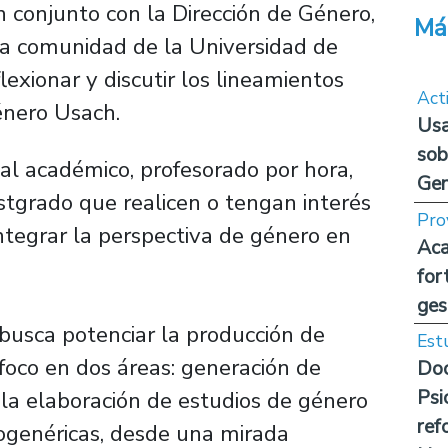
n conjunto con la Dirección de Género,
Má
 la comunidad de la Universidad de
lexionar y discutir los lineamientos
Act
énero Usach.
Usa
sob
nal académico, profesorado por hora,
Ge
stgrado que realicen o tengan interés
Pro
ntegrar la perspectiva de género en
Aca
for
ges
busca potenciar la producción de
Est
 foco en dos áreas: generación de
Doc
Psi
 la elaboración de estudios de género
ref
ogenéricas, desde una mirada