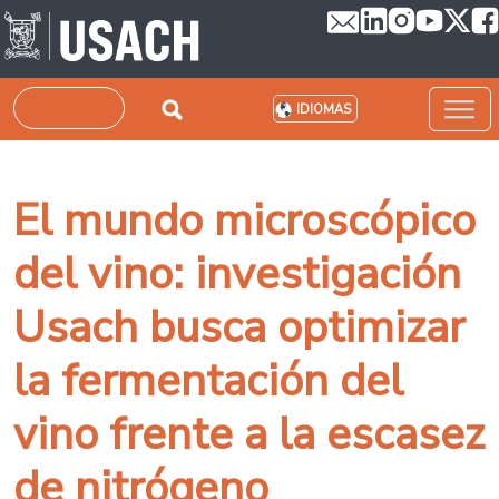
Pasar al contenido principal
Buscar
IDIOMAS
El mundo microscópico
del vino: investigación
Usach busca optimizar
la fermentación del
vino frente a la escasez
de nitrógeno