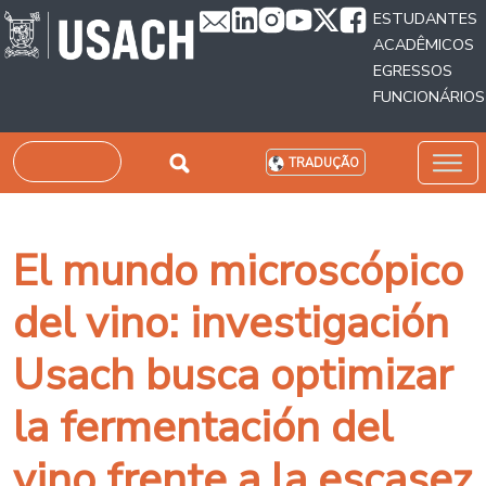
Passar para o conteúdo principal
ESTUDANTES
ACADÊMICOS
EGRESSOS
FUNCIONÁRIOS
Pesquisar
TRADUÇÃO
El mundo microscópico
del vino: investigación
Usach busca optimizar
la fermentación del
vino frente a la escasez