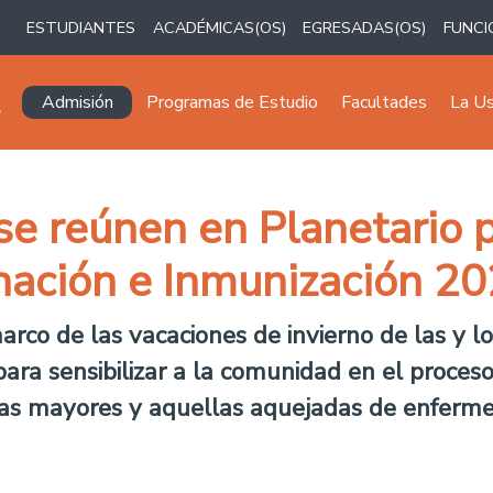
ESTUDIANTES
ACADÉMICAS(OS)
EGRESADAS(OS)
FUNCI
Navegación principal
Admisión
Programas de Estudio
Facultades
La U
se reúnen en Planetario 
ación e Inmunización 2
marco de las vacaciones de invierno de las y 
 para sensibilizar a la comunidad en el proces
nas mayores y aquellas aquejadas de enferm