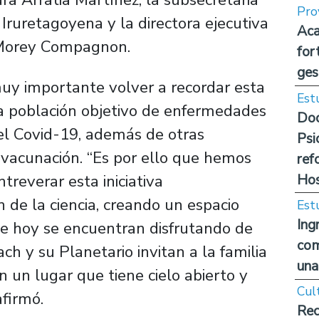
Pro
Iruretagoyena y la directora ejecutiva
Aca
 Morey Compagnon.
for
ges
muy importante volver a recordar esta
Est
a población objetivo de enfermedades
Doc
 el Covid-19, además de otras
Psi
vacunación. “Es por ello que hemos
ref
Hos
treverar esta iniciativa
 de la ciencia, creando un espacio
Est
Ing
ue hoy se encuentran disfrutando de
com
ch y su Planetario invitan a la familia
una
 un lugar que tiene cielo abierto y
Cul
afirmó.
Rec