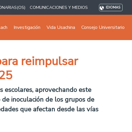
ONARIAS(OS)
COMUNICACIONES Y MEDIOS
IDIOMAS
sach
Investigación
Vida Usachina
Consejo Universitario
para reimpulsar
025
los escolares, aprovechando este
o de inoculación de los grupos de
edades que afectan desde las vías