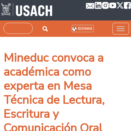
Pasar al contenido principal
Buscar
IDIOMAS
Mineduc convoca a
académica como
experta en Mesa
Técnica de Lectura,
Escritura y
Comunicación Oral