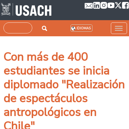
Pasar al contenido principal
Buscar
IDIOMAS
Con más de 400
estudiantes se inicia
diplomado "Realización
de espectáculos
antropológicos en
Chile"