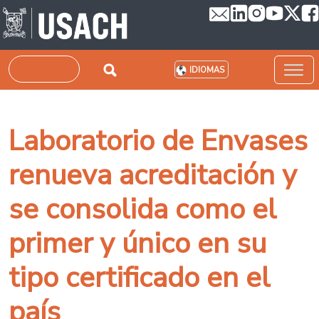
Pasar al contenido principal
Buscar
IDIOMAS
Laboratorio de Envases
renueva acreditación y
se consolida como el
primer y único en su
tipo certificado en el
país