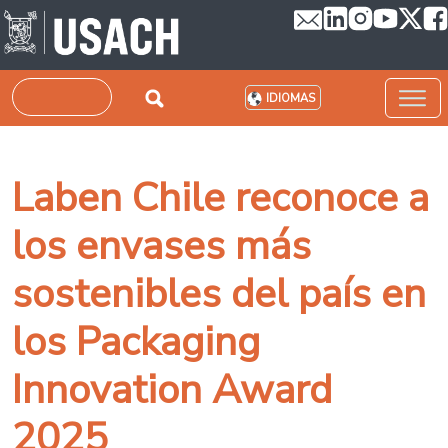
Pasar al contenido principal
Buscar
IDIOMAS
Laben Chile reconoce a
los envases más
sostenibles del país en
los Packaging
Innovation Award
2025