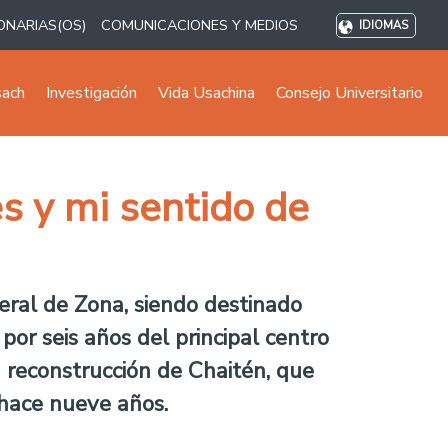
ONARIAS(OS)
COMUNICACIONES Y MEDIOS
IDIOMAS
sach
Investigación
Vida Usachina
Consejo Universitario
s y mi sentido de
ral de Zona, siendo destinado
or seis años del principal centro
a reconstrucción de Chaitén, que
 hace nueve años.