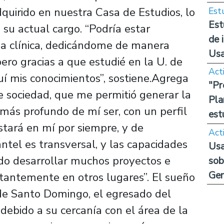
quirido en nuestra Casa de Estudios, lo
Est
Est
su actual cargo. “Podría estar
de 
a clínica, dedicándome de manera
Us
 pero gracias a que estudié en la U. de
Act
uí mis conocimientos”, sostiene.Agrega
"Pr
e sociedad, que me permitió generar la
Pla
 más profundo de mí ser, con un perfil
est
stará en mí por siempre, y de
Act
antel es transversal, y las capacidades
Usa
do desarrollar muchos proyectos e
sob
Ge
nstantemente en otros lugares”. El sueño
de Santo Domingo, el egresado del
 debido a su cercanía con el área de la