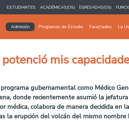
ESTUDIANTES
ACADÉMICAS(OS)
EGRESADAS(OS)
FUNCI
Navegación principal
Admisión
Programas de Estudio
Facultades
La U
 potenció mis capacidade
l programa gubernamental como Médico Gene
ena, donde recientemente asumió la jefatura p
abor médica, colabora de manera decidida en l
ras la erupción del volcán del mismo nombre