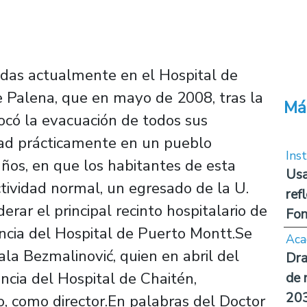
idas actualmente en el Hospital de
de Palena, que en mayo de 2008, tras la
Má
ocó la evacuación de todos sus
udad prácticamente en un pueblo
Inst
os, en que los habitantes de esta
Usa
tividad normal, un egresado de la U.
ref
erar el principal recinto hospitalario de
Fon
ancia del Hospital de Puerto Montt.Se
Aca
a Bezmalinović, quien en abril del
Dra
ncia del Hospital de Chaitén,
de 
20
, como director.En palabras del Doctor