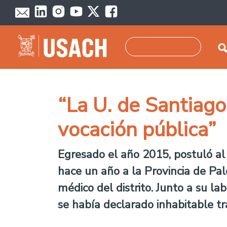
Pasar al contenido principal
Buscar
“La U. de Santiago
vocación pública”
Egresado el año 2015, postuló a
hace un año a la Provincia de Pal
médico del distrito. Junto a su l
se había declarado inhabitable t