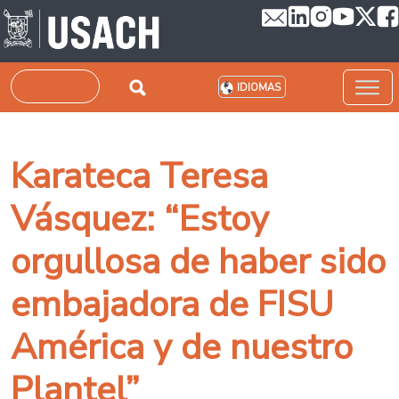
Pasar al contenido principal
Buscar
IDIOMAS
Karateca Teresa
Vásquez: “Estoy
orgullosa de haber sido
embajadora de FISU
América y de nuestro
Plantel”