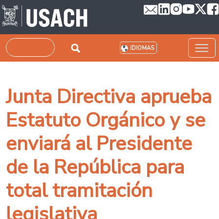
Pasar al contenido principal
Buscar
IDIOMAS
Junta Directiva aprueba
Estatuto Orgánico y se
enviará al Presidente
de la República para
total tramitación
legislativa