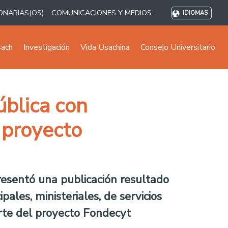
ONARIAS(OS)
COMUNICACIONES Y MEDIOS
IDIOMAS
sach
Investigación
Vida Usachina
Consejo Universitario
ública con
 proyecto
presentó una publicación resultado
ales, ministeriales, de servicios
arte del proyecto Fondecyt