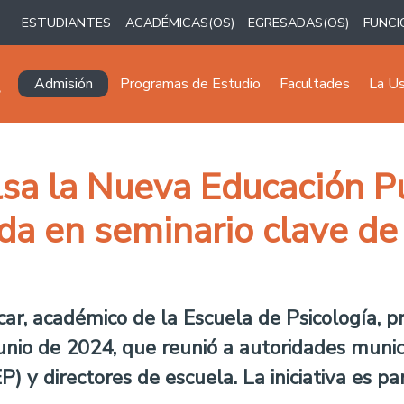
ESTUDIANTES
ACADÉMICAS(OS)
EGRESADAS(OS)
FUNCI
Navegación principal
Admisión
Programas de Estudio
Facultades
La U
lsa la Nueva Educación P
da en seminario clave de
car, académico de la Escuela de Psicología, 
unio de 2024, que reunió a autoridades municip
P) y directores de escuela. La iniciativa es p