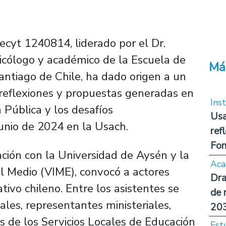
cyt 1240814, liderado por el Dr.
sicólogo y académico de la Escuela de
Má
antiago de Chile, ha dado origen a un
reflexiones y propuestas generadas en
Inst
Pública y los desafíos
Usa
 junio de 2024 en la Usach.
ref
Fon
ación con la Universidad de Aysén y la
Aca
el Medio (VIME), convocó a actores
Dra
ivo chileno. Entre los asistentes se
de 
les, representantes ministeriales,
20
os de los Servicios Locales de Educación
Est