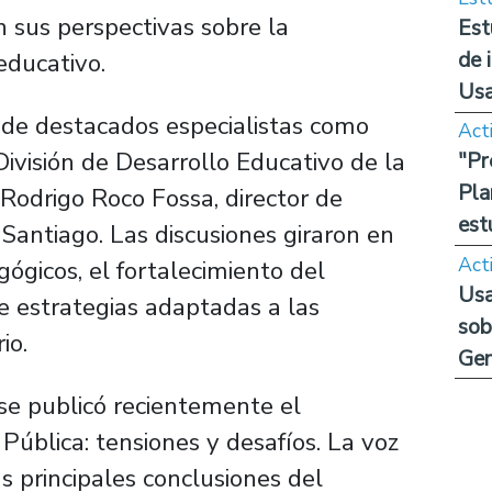
 sus perspectivas sobre la
Est
de 
ducativo.
Us
 de destacados especialistas como
Act
División de Desarrollo Educativo de la
"Pr
Pla
 Rodrigo Roco Fossa, director de
est
Santiago. Las discusiones giraron en
Act
gógicos, el fortalecimiento del
Usa
de estrategias adaptadas a las
sob
io.
Ge
se publicó recientemente el
ública: tensiones y desafíos. La voz
as principales conclusiones del