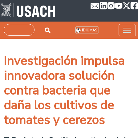
Pasar al contenido principal
Buscar
IDIOMAS
Investigación impulsa
innovadora solución
contra bacteria que
daña los cultivos de
tomates y cerezos