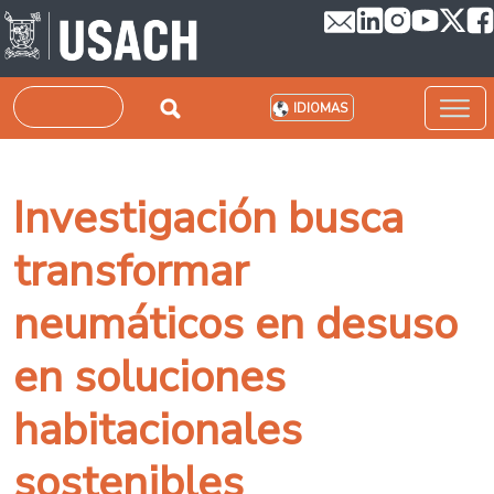
Pasar al contenido principal
Buscar
IDIOMAS
Investigación busca
transformar
neumáticos en desuso
en soluciones
habitacionales
sostenibles