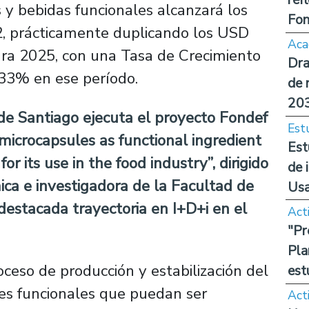
y bebidas funcionales alcanzará los
Fon
, prácticamente duplicando los USD
Aca
ara 2025, con una Tasa de Crecimiento
Dra
3% en ese período.
de 
20
de Santiago ejecuta el proyecto Fondef
Est
microcapsules as functional ingredient
Est
r its use in the food industry”, dirigido
de 
ca e investigadora de la
Facultad de
Us
destacada trayectoria en I+D+i en el
Act
"Pr
Pla
oceso de producción y estabilización del
est
tes funcionales que puedan ser
Act