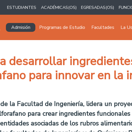
ESTUDIANTES
ACADÉMICAS(OS)
EGRESADAS(OS)
FUNCI
Navegación principal
Admisión
Programas de Estudio
Facultades
La U
a desarrollar ingrediente
fano para innovar en la i
 la Facultad de Ingeniería, lidera un proyec
ulforafano para crear ingredientes funcionale
entidades asociadas de los rubros alimentari