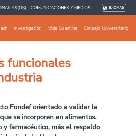
ONARIAS(OS)
COMUNICACIONES Y MEDIOS
IDIOMAS
sach
Investigación
Vida Usachina
Consejo Universitario
s funcionales
ndustria
to Fondef orientado a validar la
s que se incorporen en alimentos.
o y farmacéutico, más el respaldo