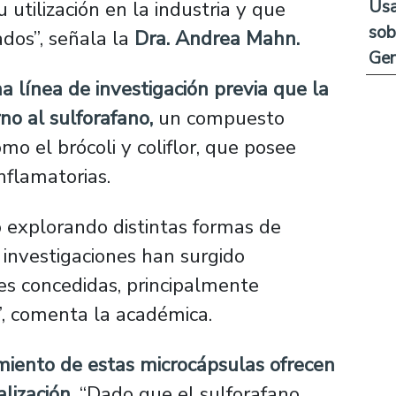
Usa
utilización en la industria y que
sob
ados”, señala la
Dra. Andrea Mahn.
Ge
 línea de investigación previa que la
no al sulforafano,
un compuesto
mo el brócoli y coliflor, que posee
nflamatorias.
 explorando distintas formas de
s investigaciones han surgido
tes concedidas, principalmente
”, comenta la académica.
miento de estas microcápsulas ofrecen
alización.
“Dado que el sulforafano