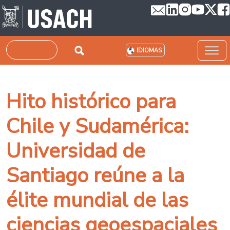
Pasar al contenido principal
Buscar
IDIOMAS
Hito histórico para
Chile y Sudamérica:
Universidad de
Santiago reúne a la
élite mundial de las
ciencias geoespaciales