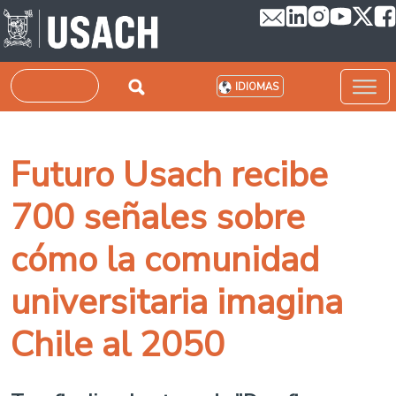
Pasar al contenido principal
Buscar
IDIOMAS
Futuro Usach recibe
700 señales sobre
cómo la comunidad
universitaria imagina
Chile al 2050