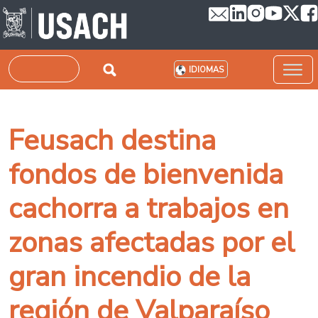
Pasar al contenido principal
Buscar
IDIOMAS
Feusach destina
fondos de bienvenida
cachorra a trabajos en
zonas afectadas por el
gran incendio de la
región de Valparaíso