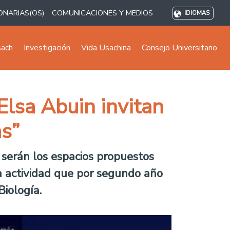
ONARIAS(OS)
COMUNICACIONES Y MEDIOS
IDIOMAS
sach
Investigación
Vida Usachina
Consejo Universitario
 Elsa Abuin invitan
as”
” serán los espacios propuestos
ta actividad que por segundo año
Biología.