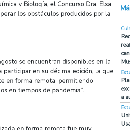
ímica y Biología, el Concurso Dra. Elsa
Má
perar los obstáculos producidos por la
Cul
Rec
rea
can
agosto se encuentran disponibles en la
Mus
 participar en su décima edición, la que
Est
 en forma remota, permitiendo
Pla
exc
dos en tiempos de pandemia”.
a a
Est
Uni
Usa
alizada en forma remota fue muy