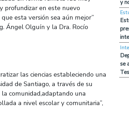
y n
 y profundizar en este nuevo
Est
 que esta versión sea aún mejor”
Est
g. Ángel Olguín y la Dra. Rocío
pre
int
Int
Dep
se 
Tes
tizar las ciencias estableciendo una
sidad de Santiago, a través de su
 y la comunidad,adaptando una
llada a nivel escolar y comunitaria”,