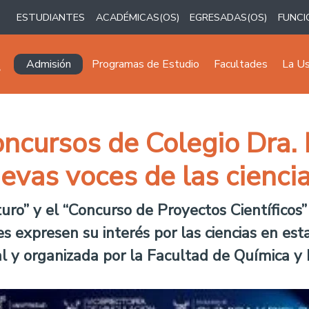
ESTUDIANTES
ACADÉMICAS(OS)
EGRESADAS(OS)
FUNCI
Navegación principal
Admisión
Programas de Estudio
Facultades
La U
concursos de Colegio Dra.
nuevas voces de las cienci
turo” y el “Concurso de Proyectos Científicos
es expresen su interés por las ciencias en es
l y organizada por la Facultad de Química y 