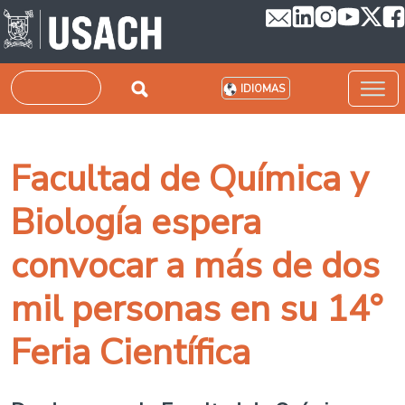
Pasar al contenido principal
Buscar
IDIOMAS
Facultad de Química y
Biología espera
convocar a más de dos
mil personas en su 14°
Feria Científica