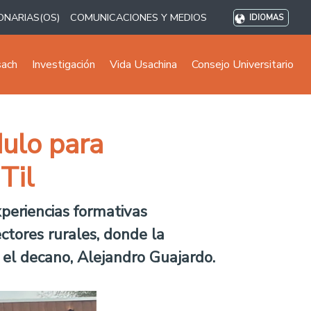
ONARIAS(OS)
COMUNICACIONES Y MEDIOS
IDIOMAS
sach
Investigación
Vida Usachina
Consejo Universitario
ulo para
Til
xperiencias formativas
ctores rurales, donde la
 el decano, Alejandro Guajardo.