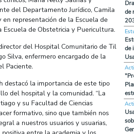
Dra
ante del Departamento Jurídico, Camila
de 
y en representación de la Escuela de
20
a Escuela de Obstetricia y Puericultura.
Est
Est
director del Hospital Comunitario de Til
de 
iego Silva, enfermero encargado de la
Us
l Paciente.
Act
"Pr
h destacó la importancia de este tipo
Pla
llo del hospital y la comunidad. “La
est
tiago y su Facultad de Ciencias
Act
Usa
acer formativo, sino que también nos
sob
egral a nuestros usuarios y usuarias,
Ge
positiva entre la academia y los