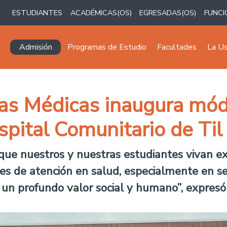
ESTUDIANTES
ACADÉMICAS(OS)
EGRESADAS(OS)
FUNCI
Navegación principal
Admisión
Programas de Estudio
Facultades
La U
ias Médicas inaugura mód
pital Comunitario de Til 
n que nuestros y nuestras estudiantes vivan e
es de atención en salud, especialmente en se
 un profundo valor social y humano”, expresó