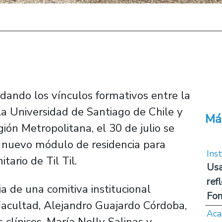
idando los vínculos formativos entre la
la Universidad de Santiago de Chile y
Má
gión Metropolitana, el 30 de julio se
el nuevo módulo de residencia para
Inst
ario de Til Til.
Usa
ref
a de una comitiva institucional
Fon
Facultad, Alejandro Guajardo Córdoba,
Aca
clínicos, María Nelly Salinas y