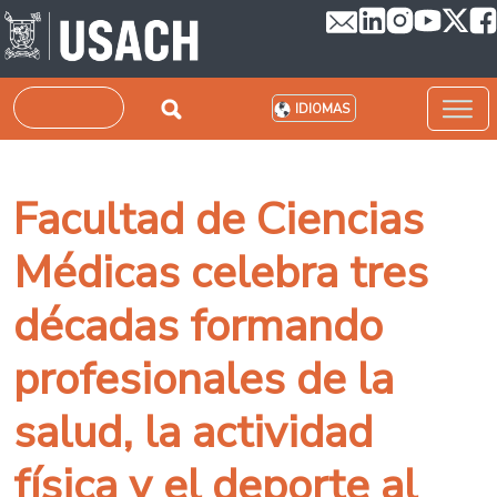
Pasar al contenido principal
Buscar
IDIOMAS
Facultad de Ciencias
Médicas celebra tres
décadas formando
profesionales de la
salud, la actividad
física y el deporte al