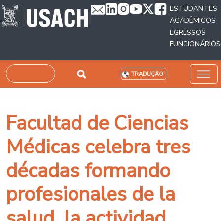
Passar para o conteúdo principal
ESTUDANTES
ACADÊMICOS
EGRESSOS
FUNCIONÁRIOS
Pesquisar
TRADUÇÃO
Facultad de Ciencias
Médicas celebra tres
décadas formando
profesionales de la
salud, la actividad