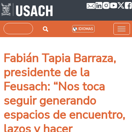
Pasar al contenido principal
Buscar
IDIOMAS
Fabián Tapia Barraza,
presidente de la
Feusach: “Nos toca
seguir generando
espacios de encuentro,
lazos y hacer