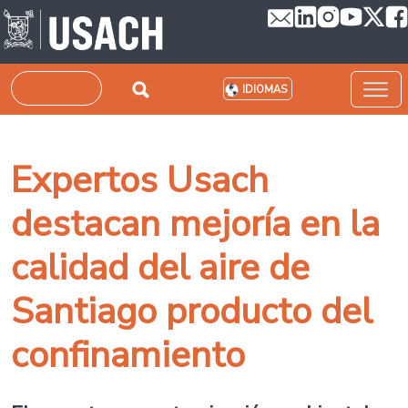
Pasar al contenido principal
Buscar
IDIOMAS
Expertos Usach
destacan mejoría en la
calidad del aire de
Santiago producto del
confinamiento