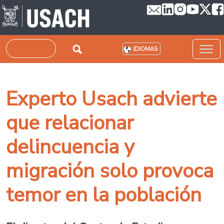
Pasar al contenido principal
Buscar
IDIOMAS
Experto Usach advierte
que relacionar
delincuencia y
migración solo provoca
temor en la población