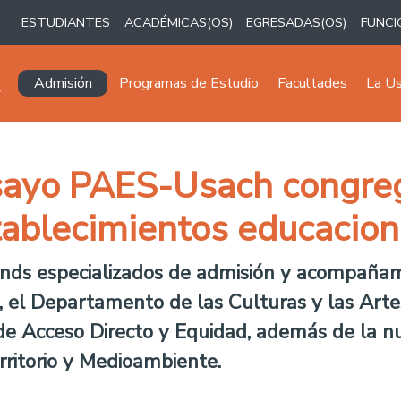
ESTUDIANTES
ACADÉMICAS(OS)
EGRESADAS(OS)
FUNCI
Navegación principal
Admisión
Programas de Estudio
Facultades
La U
nsayo PAES-Usach congre
tablecimientos educaciona
nds especializados de admisión y acompañamie
 el Departamento de las Culturas y las Arte
de Acceso Directo y Equidad, además de la n
erritorio y Medioambiente.