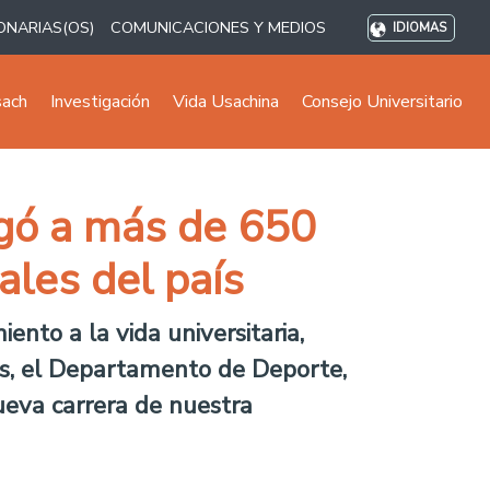
ONARIAS(OS)
COMUNICACIONES Y MEDIOS
IDIOMAS
sach
Investigación
Vida Usachina
Consejo Universitario
gó a más de 650
les del país
nto a la vida universitaria,
s, el Departamento de Deporte,
ueva carrera de nuestra