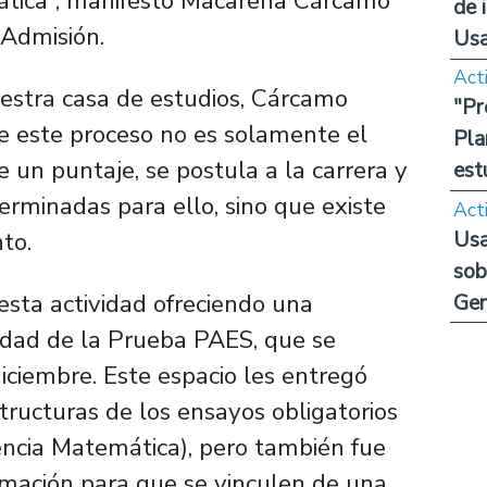
ática”, manifestó Macarena Cárcamo
de 
 Admisión.
Us
Act
estra casa de estudios, Cárcamo
"Pr
e este proceso no es solamente el
Pla
e un puntaje, se postula a la carrera y
est
erminadas para ello, sino que existe
Act
Usa
to.
sob
 esta actividad ofreciendo una
Ge
lidad de la Prueba PAES, que se
diciembre. Este espacio les entregó
tructuras de los ensayos obligatorios
cia Matemática), pero también fue
rmación para que se vinculen de una