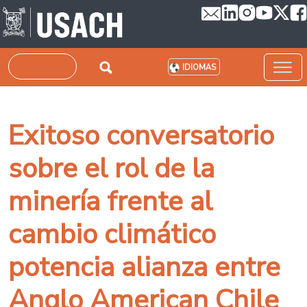
Pasar al contenido principal
Buscar
IDIOMAS
Exitoso conversatorio
sobre el rol de la
minería frente al
cambio climático
potencia alianza entre
Anglo American Chile