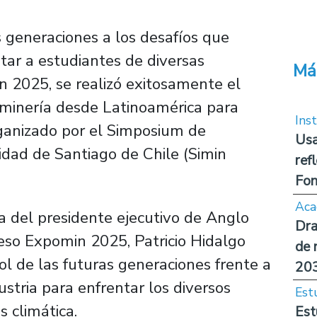
s generaciones a los desafíos que
itar a estudiantes de diversas
Má
n 2025, se realizó exitosamente el
 minería desde Latinoamérica para
Inst
rganizado por el Simposium de
Usa
idad de Santiago de Chile (Simin
ref
Fon
Aca
a del presidente ejecutivo de Anglo
Dra
eso Expomin 2025, Patricio Hidalgo
de 
ol de las futuras generaciones frente a
20
ustria para enfrentar los diversos
Est
is climática.
Est