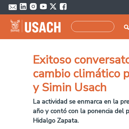
Skip to main content
Search
Exitoso conversator
cambio climático 
y Simin Usach
La actividad se enmarca en la pr
año y contó con la ponencia del 
Hidalgo Zapata.