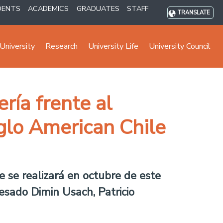
DENTS
ACADEMICS
GRADUATES
STAFF
TRANSLATE
University
Research
University Life
University Council
ría frente al
glo American Chile
 se realizará en octubre de este
esado Dimin Usach, Patricio