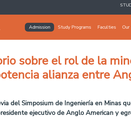
STU
Navegación principal
Admission
Study Programs
Faculties
Our 
io sobre el rol de la mine
potencia alianza entre An
evia del Simposium de Ingeniería en Minas que
presidente ejecutivo de Anglo American y egr