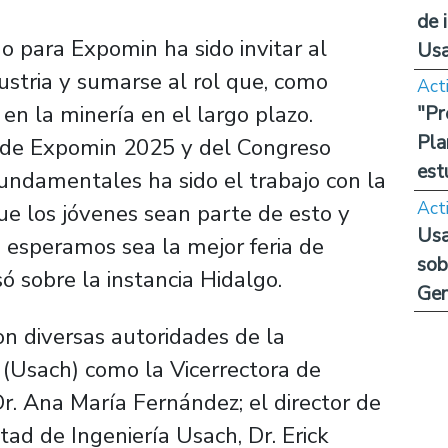
de 
ño para Expomin ha sido invitar al
Us
dustria y sumarse al rol que, como
Act
 en la minería en el largo plazo.
"Pr
Pla
 de Expomin 2025 y del Congreso
est
 fundamentales ha sido el trabajo con la
Act
e los jóvenes sean parte de esto y
Usa
e esperamos sea la mejor feria de
sob
ó sobre la instancia Hidalgo.
Ge
on diversas autoridades de la
 (Usach) como la Vicerrectora de
r. Ana María Fernández; el director de
tad de Ingeniería Usach, Dr. Erick