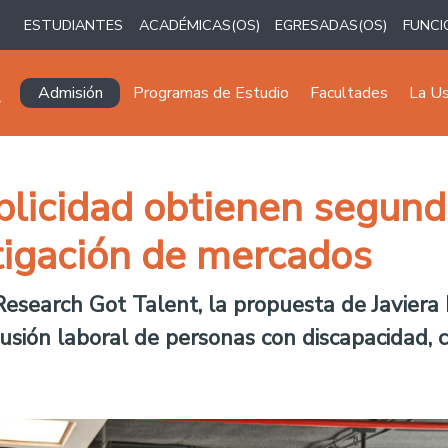
ESTUDIANTES
ACADÉMICAS(OS)
EGRESADAS(OS)
FUNCI
Navegación principal
Admisión
Programas de Estudio
Facultades
La U
blicidad obtienen segund
tigación de mercados
Research Got Talent
,
la propuesta de Javier
usión laboral de personas con discapacidad, 