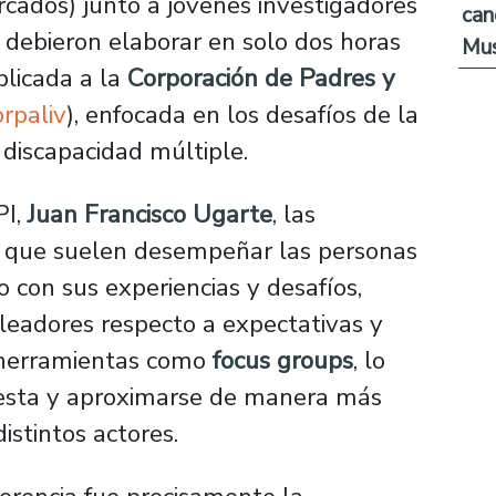
rcados) junto a jóvenes investigadores
can
 debieron elaborar en solo dos horas
Mus
plicada a la
Corporación de Padres y
rpaliv
), enfocada en los desafíos de la
 discapacidad múltiple.
PI,
Juan Francisco Ugarte
, las
os que suelen desempeñar las personas
o con sus experiencias y desafíos,
pleadores respecto a expectativas y
 herramientas como
focus groups
, lo
uesta y aproximarse de manera más
istintos actores.