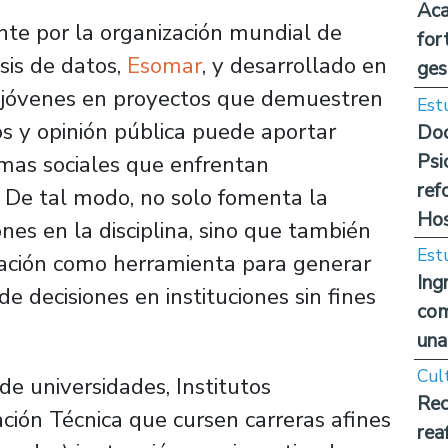
Aca
te por la organización mundial de
for
sis de datos,
Esomar
, y desarrollado en
ges
a jóvenes en proyectos que demuestren
Est
s y opinión pública puede aportar
Doc
Psi
emas sociales que enfrentan
ref
 De tal modo, no solo fomenta la
Hos
nes en la disciplina, sino que también
Est
tigación como herramienta para generar
Ing
 decisiones en instituciones sin fines
com
una
Cul
de universidades, Institutos
Rec
ción Técnica que cursen carreras afines
rea