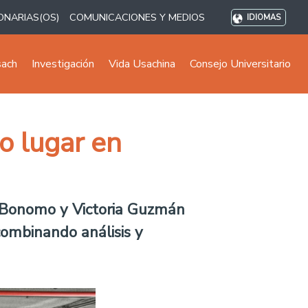
ONARIAS(OS)
COMUNICACIONES Y MEDIOS
IDIOMAS
sach
Investigación
Vida Usachina
Consejo Universitario
o lugar en
a Bonomo y Victoria Guzmán
combinando análisis y