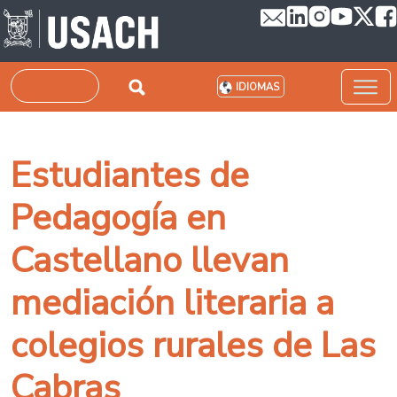
Pasar al contenido principal
Buscar
IDIOMAS
Estudiantes de
Pedagogía en
Castellano llevan
mediación literaria a
colegios rurales de Las
Cabras