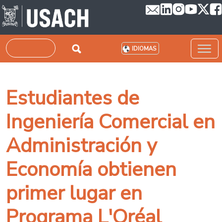
Pasar al contenido principal
Buscar
IDIOMAS
Estudiantes de
Ingeniería Comercial en
Administración y
Economía obtienen
primer lugar en
Programa L'Oréal