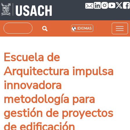
Pasar al contenido principal
Buscar
IDIOMAS
Escuela de
Arquitectura impulsa
innovadora
metodología para
gestión de proyectos
de edificación