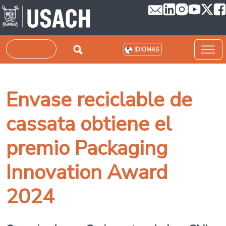
Pasar al contenido principal
Buscar
IDIOMAS
Envase reciclable de
cassata obtiene el
premio Packaging
Innovation Award
2024