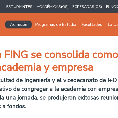
ESTUDIANTES
ACADÉMICAS(OS)
EGRESADAS(OS)
FUNCI
Navegación principal
Admisión
Programas de Estudio
Facultades
La U
 FING se consolida como
 academia y empresa
cultad de Ingeniería y el vicedecanato de I+D
tivo de congregar a la academia con empresa
da una jornada, se produjeron exitosas reuni
 a fondos.