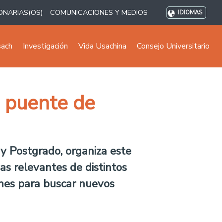
ONARIAS(OS)
COMUNICACIONES Y MEDIOS
IDIOMAS
sach
Investigación
Vida Usachina
Consejo Universitario
 puente de
 y Postgrado, organiza este
s relevantes de distintos
ones para buscar nuevos