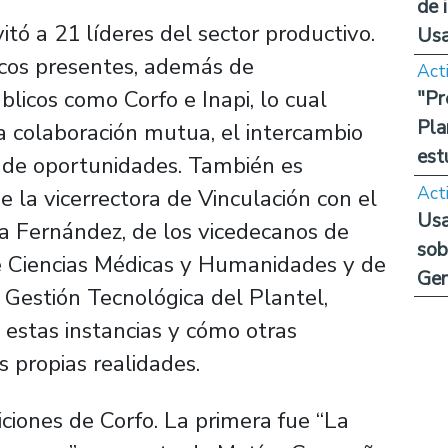
de 
itó a 21 líderes del sector productivo.
Us
cos presentes, además de
Act
licos como Corfo e Inapi, lo cual
"Pr
Pla
a colaboración mutua, el intercambio
est
n de oportunidades. También es
Act
e la vicerrectora de Vinculación con el
Usa
a Fernández, de los vicedecanos de
sob
de Ciencias Médicas y Humanidades y de
Ge
e Gestión Tecnológica del Plantel,
 estas instancias y cómo otras
 propias realidades.
iciones de Corfo. La primera fue “La