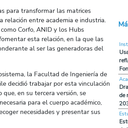
s para transformar las matrices
la relación entre academia e industria.
Má
 como Corfo, ANID y los Hubs
fomentar esta relación, en la que las
Inst
onderante al ser las generadoras del
Usa
ref
Fon
sistema, la Facultad de Ingeniería de
Aca
le decidió trabajar por esta vinculación
Dra
que, en su tercera versión, se
de 
necesaria para el cuerpo académico,
20
recoger necesidades y presentar sus
Est
Est