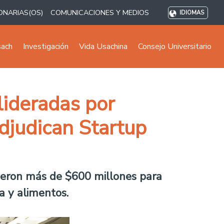
ONARIAS(OS)
COMUNICACIONES Y MEDIOS
IDIOMAS
sach
Investigación
Vida Usachina
Consejo Universitario
lideradas por
djudican Startup
vieron más de $600 millones para
a y alimentos.