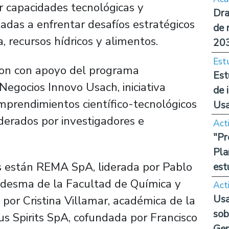
r capacidades tecnológicas y
Dra
tadas a enfrentar desafíos estratégicos
de 
, recursos hídricos y alimentos.
20
Est
ron con apoyo del programa
Est
Negocios Innovo Usach, iniciativa
de 
emprendimientos científico-tecnológicos
Us
iderados por investigadores e
Act
"Pr
Pla
os están REMA SpA, liderada por Pablo
est
edesma de la Facultad de Química y
Act
Usa
or Cristina Villamar, académica de la
sob
us Spirits SpA, cofundada por Francisco
Ge