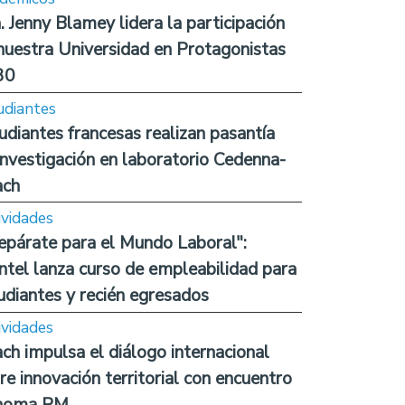
. Jenny Blamey lidera la participación
nuestra Universidad en Protagonistas
30
udiantes
udiantes francesas realizan pasantía
investigación en laboratorio Cedenna-
ach
ividades
epárate para el Mundo Laboral":
ntel lanza curso de empleabilidad para
udiantes y recién egresados
ividades
ch impulsa el diálogo internacional
re innovación territorial con encuentro
noma RM