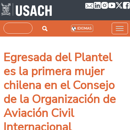
Pasar al contenido principal
Buscar
IDIOMAS
Egresada del Plantel
es la primera mujer
chilena en el Consejo
de la Organización de
Aviación Civil
Internacional