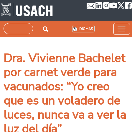
Pasar al contenido principal
Buscar
IDIOMAS
Dra. Vivienne Bachelet
por carnet verde para
vacunados: “Yo creo
que es un voladero de
luces, nunca va a ver la
luz del día”