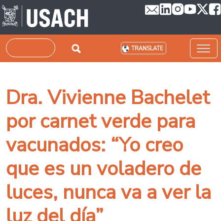
Skip to main content
Search
TRANSLATE
Dra. Vivienne Bachelet
por carnet verde para
vacunados: “Yo creo
que es un voladero de
luces, nunca va a ver la
luz del día”