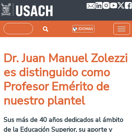
Pasar al contenido principal
Buscar
IDIOMAS
Dr. Juan Manuel Zolezzi
es distinguido como
Profesor Emérito de
nuestro plantel
Sus más de 40 años dedicados al ámbito
de la Educación Superior, su aporte y