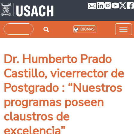
Pasar al contenido principal
Buscar
IDIOMAS
Dr. Humberto Prado
Castillo, vicerrector de
Postgrado : “Nuestros
programas poseen
claustros de
excelencia”