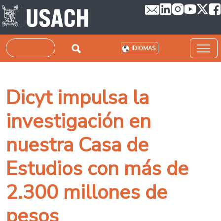
Pasar al contenido principal
Buscar
IDIOMAS
Dicyt impulsa la
investigación en
nuestra Casa de
Estudios con más de
2.300 millones de
pesos