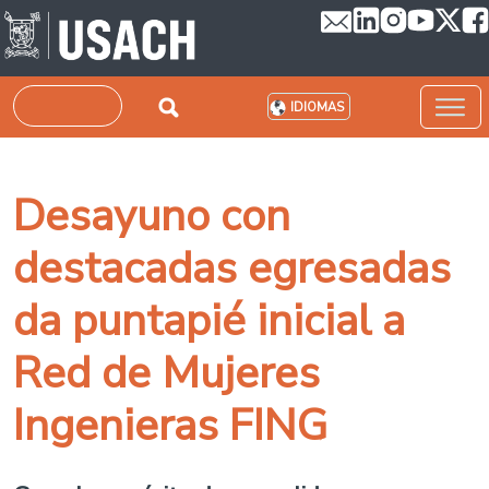
Pasar al contenido principal
Buscar
IDIOMAS
Desayuno con
destacadas egresadas
da puntapié inicial a
Red de Mujeres
Ingenieras FING