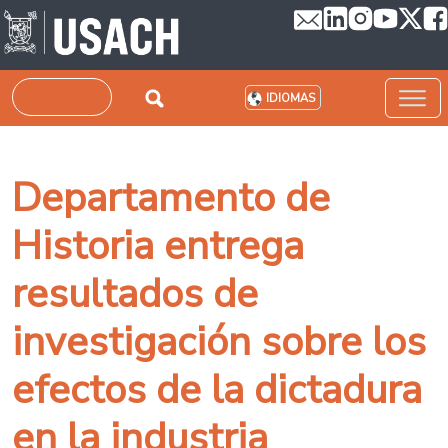
Pasar al contenido principal
Buscar
IDIOMAS
Departamento de
Historia entrega
resultados de
investigación sobre los
efectos de la dictadura
en la industria