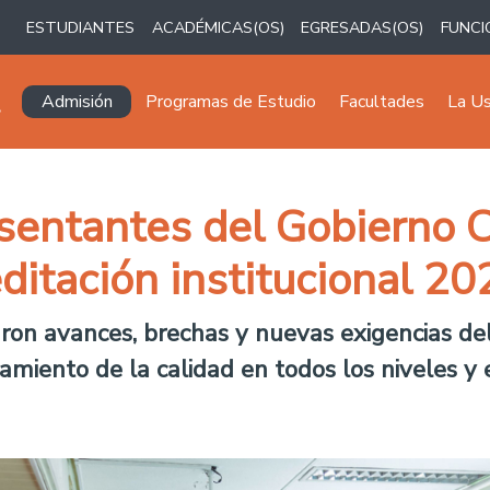
ESTUDIANTES
ACADÉMICAS(OS)
EGRESADAS(OS)
FUNCI
Navegación principal
Admisión
Programas de Estudio
Facultades
La U
sentantes del Gobierno C
editación institucional 20
aron avances, brechas y nuevas exigencias de
amiento de la calidad en todos los niveles y