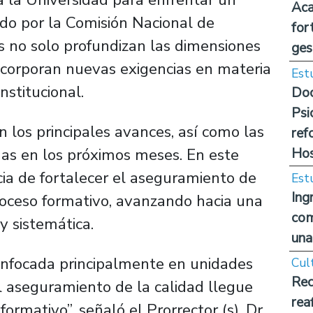
Aca
ido por la Comisión Nacional de
for
os no solo profundizan las dimensiones
ges
ncorporan nuevas exigencias en materia
Est
nstitucional.
Doc
Psi
 los principales avances, así como las
ref
Hos
as en los próximos meses. En este
cia de fortalecer el aseguramiento de
Est
Ing
proceso formativo, avanzando hacia una
com
 sistemática.
una
 enfocada principalmente en unidades
Cul
Rec
l aseguramiento de la calidad llegue
rea
ormativo”, señaló el Prorrector (s), Dr.