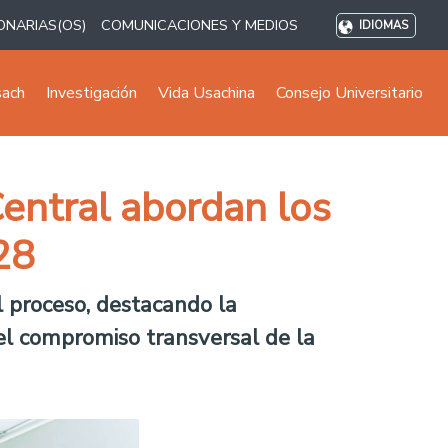
ONARIAS(OS)
COMUNICACIONES Y MEDIOS
IDIOMAS
sach
Investigación
Vida Usachina
Consejo Universitario
entral abordan los
28
l proceso, destacando la
 el compromiso transversal de la