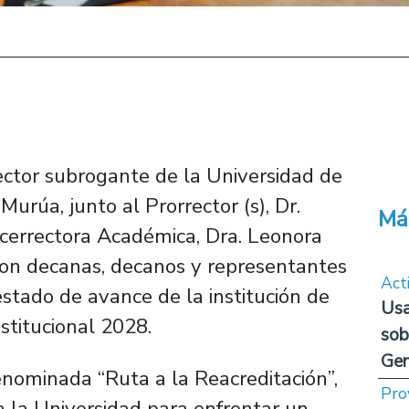
Rector subrogante de la Universidad de
Murúa, junto al Prorrector (s), Dr.
Má
cerrectora Académica, Dra. Leonora
con decanas, decanos y representantes
Act
estado de avance de la institución de
Usa
stitucional 2028.
sob
Ge
nominada “Ruta a la Reacreditación”,
Pro
a la Universidad para enfrentar un