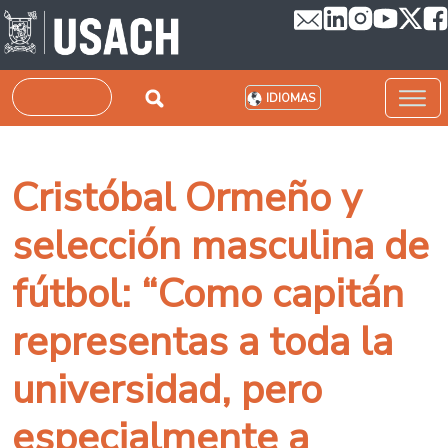
Pasar al contenido principal
Buscar
IDIOMAS
Cristóbal Ormeño y
selección masculina de
fútbol: “Como capitán
representas a toda la
universidad, pero
especialmente a