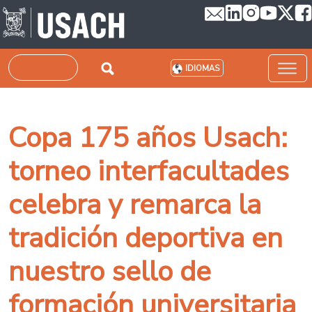
Pasar al contenido principal
Buscar
IDIOMAS
Copa 175 años Usach:
torneo interfacultades
celebra y remarca la
tradición deportiva en
nuestro sello de
formación universitaria