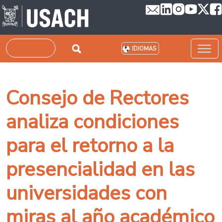
Pasar al contenido principal
Buscar
IDIOMAS
Consejo de Rectores
analiza condiciones
para el retorno a la
presencialidad en las
universidades con
miras al año académico